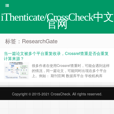
iThenticate/CrossCheck中文
官网
标签：ResearchGate
当一篇论文被多个平台重复收录，Crossref查重是否会重复
计算来源？
很多作者在使用Crossref查重时，可能会遇到这样
的情况，同一篇论文，可能同时出现在多个平台
上。例如： 期刊官网 数据库平台 学校机构库
ResearchGate 预印本平台 第三方全文网站 这时
候，很多作者会担心一个问题，如果同一篇文章被
多个网站同时收录，Crossref查重会不会把这些来
Copyright © 2015-2021
CrossCheck
. All rights reserved.
源全部重复计算，从……
继续阅读 »