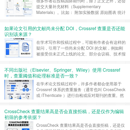
很多作者在投稿国际期刊时，除了正文之外，还会
提交大量补充材料（Supplementary
Materials）。比如： 附加实验数据 原始图表 统计
结果 额外方法说明 补充图片 附录文件
Supporting Information 这些补充材料，会不会被
如果论文引用的文献尚未分配 DOI，Crossref 查重是否还能
Crossref查重系统一起检测？很多人以为，查
识别该来源？
重……
继续阅读 »
在学术写作和投稿过程中，可能有作者会有这样的
疑问，引用了一些尚未分配 DOI 的文献，例如刚
被接受但未正式上线的论文、部分会议稿、技术报
告或预印本，这些文献还没有 DOI，基于
Crossref 体系的查重（如 CrossCheck）是否还能
不同出版社（Elsevier、Springer、Wiley）使用 Crossref
识别出相关相似内容？ 要回答这个问题，需要先
时，查重阈值和处理标准是否一致？
厘清一个关键点，是否DOI 与是否能被查重识
别，并不是完全等同的关……
继续阅读 »
在学术论文投稿过程中，许多作者都会使用基于
Crossref 体系的查重服务（通常也叫 CrossCheck
或 iThenticate ）进行自检或应对期刊的查重。然
而，对于不同的期刊，查重阈值和处理标准是否一
致，往往都不太清楚，从实际出版流程来看，答案
CrossCheck 查重结果高是否会直接拒稿，还是仅作为编辑
并不是简单的是或否，虽然这些出版社使用的是同
初筛的参考依据？
一类技术平台，但在具体操作和判断标准上仍然存
在差异。 ……
继续阅读 »
CrossCheck 查重结果高是否会直接拒稿，还是仅