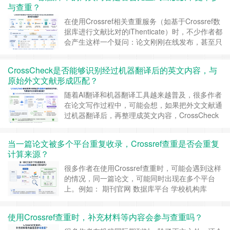
与查重？
何完成文本比对的？这样的重复来源是否真实可
靠？是否会影响论文的查重结果？ ……
继续阅读
在使用Crossref相关查重服务（如基于Crossref数
»
据库进行文献比对的iThenticate）时，不少作者都
会产生这样一个疑问：论文刚刚在线发布，甚至只
是出现在期刊官网的Online First页面，为什么查
重时已经能够检索到？这是否意味着Crossref数据
CrossCheck是否能够识别经过机器翻译后的英文内容，与
库会优先收录网页内容，而正式出版版本反而会晚
原始外文文献形成匹配？
一些参与查重？ 事实上，这一问题涉及Cr……
继
续阅读 »
随着AI翻译和机器翻译工具越来越普及，很多作者
在论文写作过程中，可能会想，如果把外文文献通
过机器翻译后，再整理成英文内容，CrossCheck
还能检测出来吗？尤其是在国际论文投稿中，一些
作者会认为。，只要经过翻译，语言已经变了，查
当一篇论文被多个平台重复收录，Crossref查重是否会重复
重系统应该识别不了。近年来，随着CrossCheck
计算来源？
以及iThenticate底层算法不断升级，系统对于翻译
型重复的识别能力，已……
继续阅读 »
很多作者在使用Crossref查重时，可能会遇到这样
的情况，同一篇论文，可能同时出现在多个平台
上。例如： 期刊官网 数据库平台 学校机构库
ResearchGate 预印本平台 第三方全文网站 这时
候，很多作者会担心一个问题，如果同一篇文章被
使用Crossref查重时，补充材料等内容会参与查重吗？
多个网站同时收录，Crossref查重会不会把这些来
源全部重复计算，从……
继续阅读 »