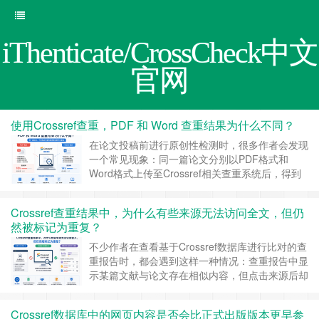
iThenticate/CrossCheck中文
官网
使用Crossref查重，PDF 和 Word 查重结果为什么不同？
在论文投稿前进行原创性检测时，很多作者会发现
一个常见现象：同一篇论文分别以PDF格式和
Word格式上传至Crossref相关查重系统后，得到
的相似率并不完全一致，甚至部分章节的重复来源
也存在差异。Crossref查重是否对不同文件格式存
Crossref查重结果中，为什么有些来源无法访问全文，但仍
在不同的检测标准？PDF和Word哪个结果更加准
然被标记为重复？
确？文件格式是否会影响论文最终的查重评价？
实际上，查重系统关注的核……
继续阅读 »
不少作者在查看基于Crossref数据库进行比对的查
重报告时，都会遇到这样一种情况：查重报告中显
示某篇文献与论文存在相似内容，但点击来源后却
无法查看全文，甚至只能看到题目、作者、DOI或
期刊信息。这种现象让很多人感到困惑，也由此产
Crossref数据库中的网页内容是否会比正式出版版本更早参
生疑问：既然连全文都无法访问，查重系统又是如