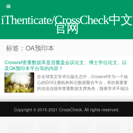
iThenticate/CrossCheck中文
官网
标签：OA预印本
Crossref查重数据库是否覆盖会议论文、博士学位论文、以
及OA预印本平台等的内容？
在全球英文学术出版生态中，Crossref作为一个核
心的DOI注册机构和元数据聚合平台，承担着重要
的信息连接和查重数据支撑角色，随着学术不端治
理力度的加大，越来越多的期刊和查重系统（如
iThenticate）依赖Crossref提供的数据库资源进行
相似性检测和来源确认。随便使用Crossref进行投
Copyright © 2015-2021
CrossCheck
. All rights reserved.
稿前查重越来越成为主流，同学们可能想多点了解
Crossre……
继续阅读 »