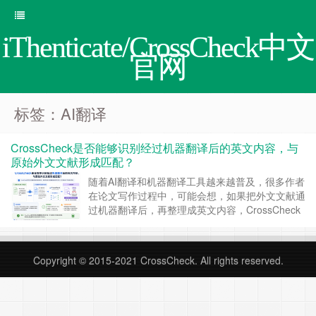
iThenticate/CrossCheck中文
官网
标签：AI翻译
CrossCheck是否能够识别经过机器翻译后的英文内容，与
原始外文文献形成匹配？
随着AI翻译和机器翻译工具越来越普及，很多作者
在论文写作过程中，可能会想，如果把外文文献通
过机器翻译后，再整理成英文内容，CrossCheck
还能检测出来吗？尤其是在国际论文投稿中，一些
作者会认为。，只要经过翻译，语言已经变了，查
重系统应该识别不了。近年来，随着CrossCheck
Copyright © 2015-2021
CrossCheck
. All rights reserved.
以及iThenticate底层算法不断升级，系统对于翻译
型重复的识别能力，已……
继续阅读 »