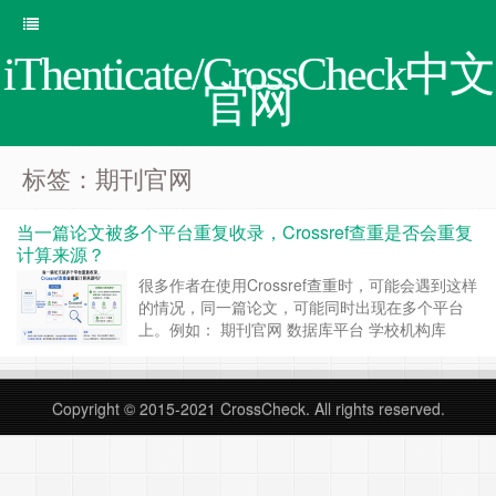
iThenticate/CrossCheck中文
官网
标签：期刊官网
当一篇论文被多个平台重复收录，Crossref查重是否会重复
计算来源？
很多作者在使用Crossref查重时，可能会遇到这样
的情况，同一篇论文，可能同时出现在多个平台
上。例如： 期刊官网 数据库平台 学校机构库
ResearchGate 预印本平台 第三方全文网站 这时
候，很多作者会担心一个问题，如果同一篇文章被
多个网站同时收录，Crossref查重会不会把这些来
Copyright © 2015-2021
CrossCheck
. All rights reserved.
源全部重复计算，从……
继续阅读 »