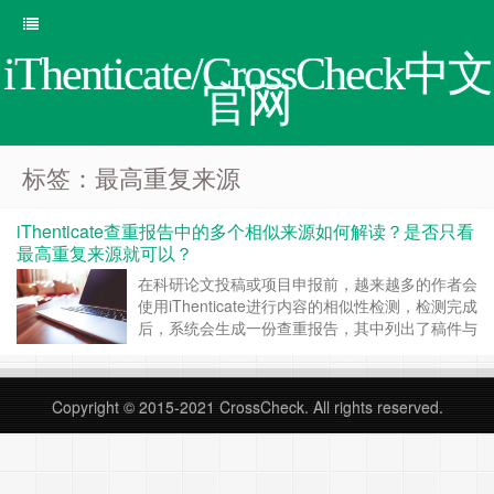
iThenticate/CrossCheck中文
官网
标签：最高重复来源
iThenticate查重报告中的多个相似来源如何解读？是否只看
最高重复来源就可以？
在科研论文投稿或项目申报前，越来越多的作者会
使用iThenticate进行内容的相似性检测，检测完成
后，系统会生成一份查重报告，其中列出了稿件与
数据库中已存在文献的相似来源及相应的重复比
例，许多作者在阅读报告时，往往会习惯性地只关
注最高的一部分重复来源，忽略了其他相似来源的
Copyright © 2015-2021
CrossCheck
. All rights reserved.
分析。这个做法是否科学？我们应当如何正确解读
报告中的多个相似来源？ 一、iTh……
继续阅读 »