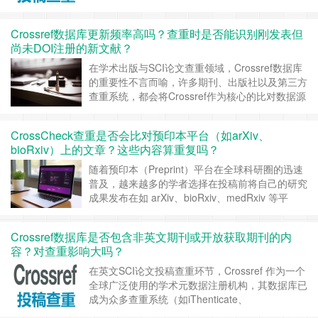
不是Crossref数据库还没有更新？要解答这个问
题，首先需要澄清一个常被混淆的概念——
Crossref数据库更新频率高吗？查重时是否能识别刚发表但
Crossref本身并不是查重系统，而是全球学术出版
尚未DOI注册的新文献？
中最核心的元数据与全文授权枢纽，理解它的更新
机制……
继续阅读 »
在学术出版与SCI论文查重领域，Crossref数据库
的重要性不言而喻，许多期刊、出版社以及第三方
查重系统，都会将Crossref作为核心的比对数据源
之一。那么，Crossref数据库的更新频率如何？在
实际查重时，它是否能够及时识别刚发表、但尚未
CrossCheck查重是否会比对预印本平台（如arXiv、
完成DOI注册的新文献呢？ 一、Crossref数据库的
bioRxiv）上的文章？这些内容算重复吗？
更新机制Crossref作为全球领先的学术出版注
册……
继续阅读 »
随着预印本（Preprint）平台在全球科研圈的迅速
普及，越来越多的学者选择在投稿前将自己的研究
成果发布在如 arXiv、bioRxiv、medRxiv 等平
台。这一做法加快了科研传播速度，但也带来一个
重要问题： 如果我把论文发在预印本平台后再投
Crossref数据库是否包含非英文期刊或开放获取期刊的内
稿，期刊用 CrossCheck 查重时会不会算成重
容？对查重影响大吗？
复？预印本是否会被 CrossCheck 系统收录？
如……
继续阅读 »
在英文SCI论文投稿查重环节，Crossref 作为一个
全球广泛使用的学术元数据注册机构，其数据库已
成为众多查重系统（如iThenticate、
CrossCheck）的重要比对来源，目前大家也直接