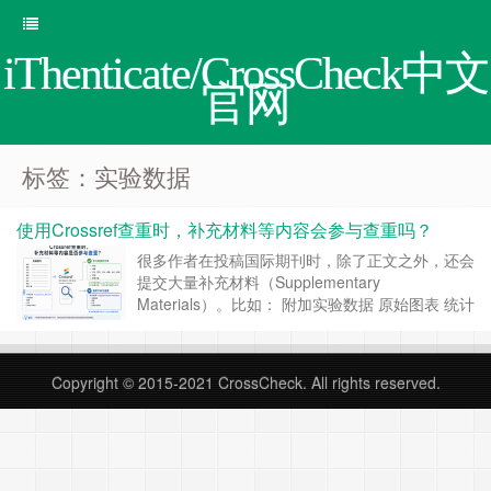
iThenticate/CrossCheck中文
官网
标签：实验数据
使用Crossref查重时，补充材料等内容会参与查重吗？
很多作者在投稿国际期刊时，除了正文之外，还会
提交大量补充材料（Supplementary
Materials）。比如： 附加实验数据 原始图表 统计
结果 额外方法说明 补充图片 附录文件
Supporting Information 这些补充材料，会不会被
Crossref查重系统一起检测？很多人以为，查
Copyright © 2015-2021
CrossCheck
. All rights reserved.
重……
继续阅读 »