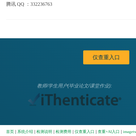
腾讯 QQ ：332236763
仅查重入口
教师/学生用户(毕业论文/课堂作业):
|
|
|
|
|
|
首页
系统介绍
检测说明
检测费用
仅查重入口
查重+AI入口
image